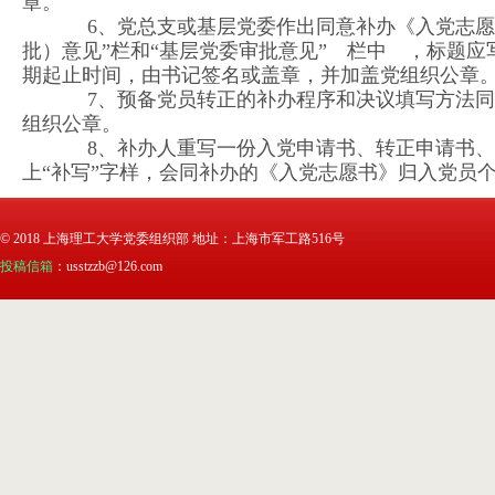
章。
6、党总支或基层党委作出同意补办《入党志愿书》
批）意见”栏和“基层党委审批意见” 栏中 ，标题应
期起止时间，由书记签名或盖章，并加盖党组织公章
7、预备党员转正的补办程序和决议填写方法同上
组织公章。
8、补办人重写一份入党申请书、转正申请书、个
上“补写”字样，会同补办的《入党志愿书》归入党员
© 2018 上海理工大学党委组织部 地址：上海市军工路516号
投稿信箱
：usstzzb@126.com