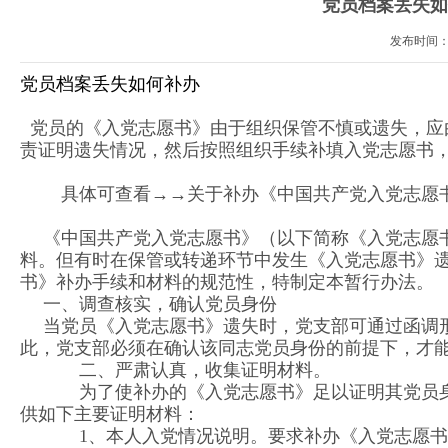
党员档案丢失如
发布时间
党员档案丢失如何补办
党员的《入党志愿书》由于组织保管不慎或遗失，应
责证明遗失情况，然后按照组织手续补填入党志愿书
具体可查看→→关于补办《中国共产党入党志愿
《中国共产党入党志愿书》（以下简称《入党志愿书
料。但有时在保管或转递环节中发生《入党志愿书》
书》补办手续和材料的规范性，特制定本暂行办法。
一、调查核实，确认党员身份
当党员《入党志愿书》遗失时，党支部可通过函调形
此，党支部必须在确认该同志党员身份的前提下，才
二、严肃认真，收集证明材料。
为了使补办的《入党志愿书》足以证明其党员身份
供如下主要证明材料：
1、本人入党情况说明。要求补办《入党志愿书》