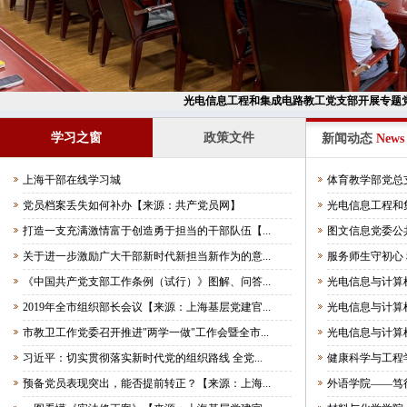
光电信息工程和集成电路教工党支部开展专题
学习之窗
政策文件
新闻动态
News
上海干部在线学习城
体育教学部党总支
党员档案丢失如何补办【来源：共产党员网】
光电信息工程和集
打造一支充满激情富于创造勇于担当的干部队伍【...
图文信息党委公共
关于进一步激励广大干部新时代新担当新作为的意...
服务师生守初心 
《中国共产党支部工作条例（试行）》图解、问答...
光电信息与计算机
2019年全市组织部长会议【来源：上海基层党建官...
光电信息与计算机
市教卫工作党委召开推进"两学一做"工作会暨全市...
光电信息与计算机
习近平：切实贯彻落实新时代党的组织路线 全党...
健康科学与工程学
预备党员表现突出，能否提前转正？【来源：上海...
外语学院——笃行